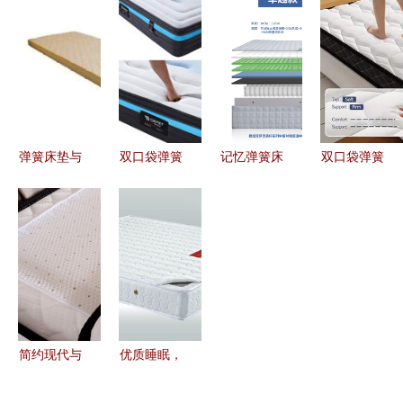
分？记忆弹
立弹簧 守
批量采购的
弹簧床垫的
簧床垫的辨
护孩子优质
经济与质量
核心伙伴与
识与养护指
睡眠的黄金
双赢之选
产业链接桥
南
搭档
弹簧床垫与
双口袋弹簧
记忆弹簧床
双口袋弹簧
记忆弹簧床
与记忆弹簧
垫分解图解
床垫与记忆
垫 舒适与
床垫的完美
析 结构设
弹簧床垫
支撑的完美
结合 睡眠
计与优劣分
创新睡眠科
融合
品质的革命
析
技的卓越之
选
简约现代与
优质睡眠，
极致舒适
从一张好床