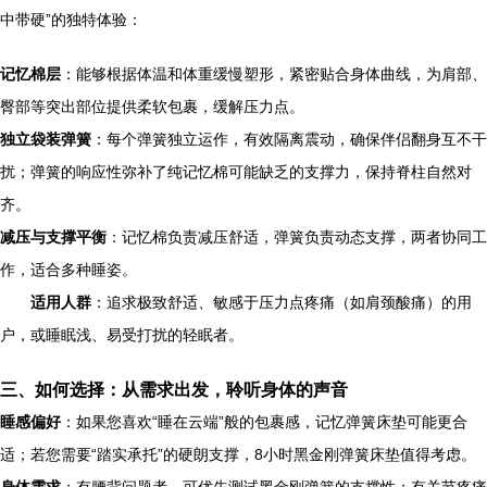
中带硬”的独特体验：
记忆棉层
：能够根据体温和体重缓慢塑形，紧密贴合身体曲线，为肩部、
臀部等突出部位提供柔软包裹，缓解压力点。
独立袋装弹簧
：每个弹簧独立运作，有效隔离震动，确保伴侣翻身互不干
扰；弹簧的响应性弥补了纯记忆棉可能缺乏的支撑力，保持脊柱自然对
齐。
减压与支撑平衡
：记忆棉负责减压舒适，弹簧负责动态支撑，两者协同工
作，适合多种睡姿。
适用人群
：追求极致舒适、敏感于压力点疼痛（如肩颈酸痛）的用
户，或睡眠浅、易受打扰的轻眠者。
三、如何选择：从需求出发，聆听身体的声音
睡感偏好
：如果您喜欢“睡在云端”般的包裹感，记忆弹簧床垫可能更合
适；若您需要“踏实承托”的硬朗支撑，8小时黑金刚弹簧床垫值得考虑。
身体需求
：有腰背问题者，可优先测试黑金刚弹簧的支撑性；有关节疼痛