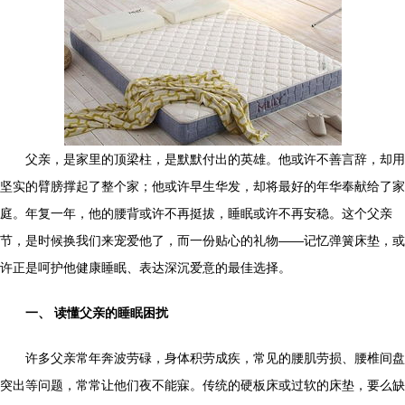
父亲，是家里的顶梁柱，是默默付出的英雄。他或许不善言辞，却用
坚实的臂膀撑起了整个家；他或许早生华发，却将最好的年华奉献给了家
庭。年复一年，他的腰背或许不再挺拔，睡眠或许不再安稳。这个父亲
节，是时候换我们来宠爱他了，而一份贴心的礼物——记忆弹簧床垫，或
许正是呵护他健康睡眠、表达深沉爱意的最佳选择。
一、 读懂父亲的睡眠困扰
许多父亲常年奔波劳碌，身体积劳成疾，常见的腰肌劳损、腰椎间盘
突出等问题，常常让他们夜不能寐。传统的硬板床或过软的床垫，要么缺