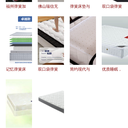
福州弹簧加
佛山瑞信无
弹簧床垫与
双口袋弹簧
棕床垫批发
纺布 记忆
记忆弹簧床
与记忆弹簧
批量采购的
弹簧床垫的
垫 舒适与
床垫的完美
经济与质量
核心伙伴与
支撑的完美
结合 睡眠
双赢之选
产业链接桥
融合
品质的革命
记忆弹簧床
双口袋弹簧
简约现代与
优质睡眠，
垫分解图解
床垫与记忆
极致舒适
从一张好床
析 结构设
弹簧床垫
欧瑞
垫开始——
计与优劣分
创新睡眠科
ORIANT记
家e购纯天
析
技的卓越之
忆弹簧床垫
然椰棕记忆
选
体验记
弹簧床垫评
测