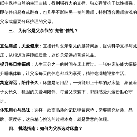
眠中保持自然的生理曲线，得到强有力的支撑。独立弹簧抗干扰性极强，
即使伴侣起身或翻身，也几乎不影响另一侧的睡眠，特别适合睡眠较浅的
父亲或需要分床护理的父母。
三、 为何它是父亲节的“宠爸”佳礼？
直达痛点，关爱健康
：直接针对父亲常见的腰背问题，提供科学支撑与减
压，从根源改善睡眠质量，这份关爱远超普通礼品。
提升每日幸福感
：人生三分之一的时间在床上度过。一张好床垫能大幅提
升睡眠体验，让父亲每天的休息都成为享受，精神饱满地迎接生活。
寓意深远，陪伴长久
：床垫是耐用品，一份能用上十年的好床垫，象征着
子女长久、稳固的关爱与陪伴。每当父亲躺下，都能感受到这份贴心守
护。
体现用心与品味
：选择一款高品质的记忆弹簧床垫，需要研究材质、品
牌、硬度等，这份精心挑选的过程本身，就是爱意的体现。
四、 挑选指南：如何为父亲选对床垫？