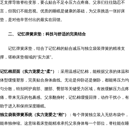
乏支撑导致脊柱变形，要么贴合不足令压力点疼痛。父亲们往往隐忍不
言，但我们不能忽视。优质的睡眠是健康的基础，为父亲挑选一张好床
垫，是对他辛苦付出的最实在回馈。
二、 记忆弹簧床垫：科技与舒适的完美结合
记忆弹簧床垫，结合了记忆棉的贴合减压与独立袋装弹簧的精准支
撑，堪称床垫领域的“实力派”。
记忆棉层面（实力宠爱之“柔”）
：采用温感记忆棉，能根据父亲的体温和
体型缓慢塑形，完美贴合身体曲线。无论是仰卧还是侧卧，都能将压力均
匀分散，特别呵护肩部、腰部、臀部等关键受力区域，有效缓解压力点疼
痛，带来无压的包裹感。父亲翻身时，记忆棉缓慢回弹，动作干扰小，有
助于进入和保持深度睡眠。
独立袋装弹簧系统（实力宠爱之“刚”）
：每个弹簧独立装入无纺布袋中，
能单独伸缩。这意味着床垫能精准承托父亲身体每一个部位，脊柱能在睡