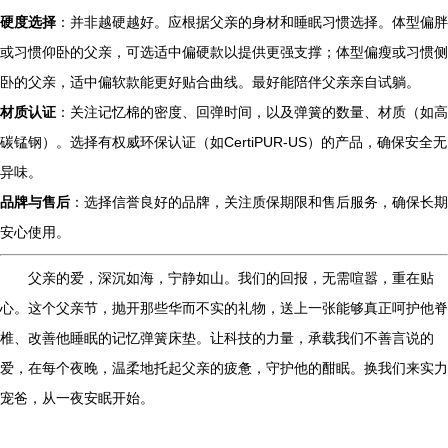
硬度选择
：并非越硬越好。应根据父亲的身材和睡眠习惯选择。体型偏胖
或习惯仰卧的父亲，可选适中偏硬款以提供更强支撑；体型偏瘦或习惯侧
卧的父亲，适中偏软款能更好贴合曲线。最好能陪伴父亲亲自试躺。
材质认证
：关注记忆棉的密度、回弹时间，以及弹簧的数量、材质（如高
碳锰钢）。选择有权威环保认证（如CertiPUR-US）的产品，确保安全无
异味。
品牌与售后
：选择信誉良好的品牌，关注质保期限和售后服务，确保长期
安心使用。
父亲的爱，深沉如海，宁静如山。我们的回报，无需喧嚣，重在贴
心。这个父亲节，抛开那些华而不实的礼物，送上一张能够真正呵护他脊
椎、改善他睡眠的记忆弹簧床垫。让科技的力量，承载我们不善言说的
爱，在每个夜晚，温柔地托起父亲的疲惫，守护他的酣眠。换我们来实力
宠爸，从一夜安眠开始。