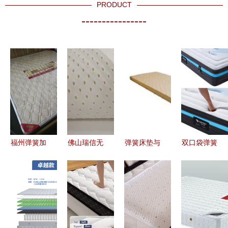
PRODUCT
----------------
福州弹簧加
佛山瑞信无
弹簧床垫与
双口袋弹簧
棕床垫批发
纺布 记忆
记忆弹簧床
与记忆弹簧
批量采购的
弹簧床垫的
垫 舒适与
床垫的完美
经济与质量
核心伙伴与
支撑的完美
结合 睡眠
双赢之选
产业链接桥
融合
品质的革命