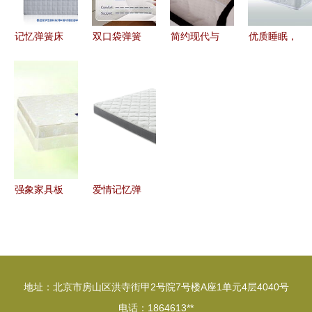
记忆弹簧床
双口袋弹簧
简约现代与
优质睡眠，
垫分解图解
床垫与记忆
极致舒适
从一张好床
析 结构设
弹簧床垫
欧瑞
垫开始——
计与优劣分
创新睡眠科
ORIANT记
家e购纯天
析
技的卓越之
忆弹簧床垫
然椰棕记忆
选
体验记
弹簧床垫评
测
强象家具板
爱情记忆弹
式九洲揽月
簧床垫
床垫小康型
双人床垫详
细评测 价
地址：北京市房山区洪寺街甲2号院7号楼A座1单元4层4040号
格、图片与
电话：1864613**