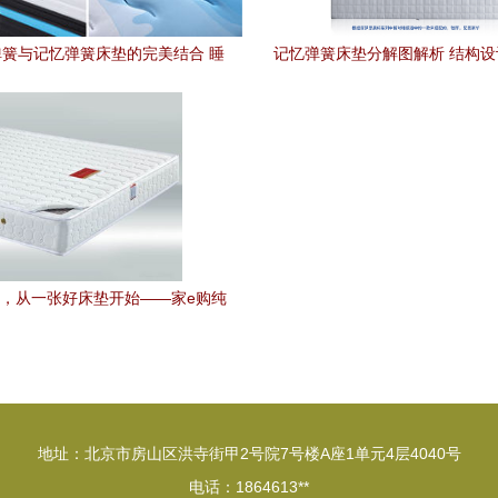
簧与记忆弹簧床垫的完美结合 睡
记忆弹簧床垫分解图解析 结构
眠品质的革命
分析
，从一张好床垫开始——家e购纯
天然椰棕记忆弹簧床垫评测
地址：北京市房山区洪寺街甲2号院7号楼A座1单元4层4040号
电话：1864613**