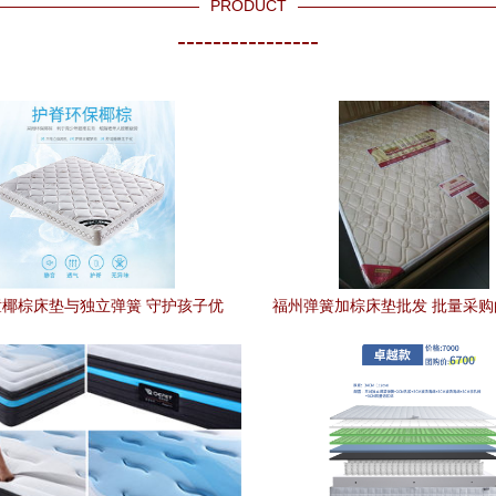
PRODUCT
----------------
椰棕床垫与独立弹簧 守护孩子优
福州弹簧加棕床垫批发 批量采
质睡眠的黄金搭档
质量双赢之选