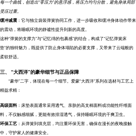
每一个曲线，创造出“零压力”的悬浮感，将压力均匀分散，避免身体局部
受压过重。
缓冲减震
：它与独立袋装弹簧协同工作，进一步吸收和缓冲身体动作带来
的震动，将睡眠环境的静谧性提升到新的高度。
这种“弹簧的支撑力”与“记忆绵的包裹感”的结合，构成了“记忆弹簧床
垫”的独特魅力，既提供了防止身体塌陷的必要支撑，又带来了云端般的
柔软舒适。
三、 “大西洋”的豪华细节与正品保障
“豪华”二字，体现在每一个细节。爱蒙“大西洋”系列在选材与工艺上
精益求精：
高级面料
：床垫表面通常采用透气、亲肤的高支棉面料或功能性纤维面
料，不仅触感细腻，更能有效排湿透气，保持睡眠环境的干爽卫生。
环保工艺
：从弹簧到填充层，均注重环保无害，确保在漫长的夜晚接触
中，守护家人的健康安全。