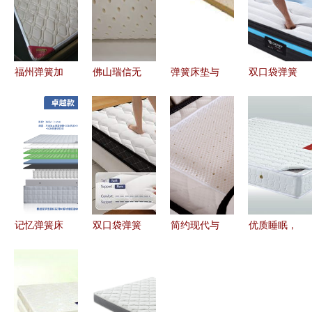
福州弹簧加
佛山瑞信无
弹簧床垫与
双口袋弹簧
棕床垫批发
纺布 记忆
记忆弹簧床
与记忆弹簧
批量采购的
弹簧床垫的
垫 舒适与
床垫的完美
经济与质量
核心伙伴与
支撑的完美
结合 睡眠
双赢之选
产业链接桥
融合
品质的革命
记忆弹簧床
双口袋弹簧
简约现代与
优质睡眠，
垫分解图解
床垫与记忆
极致舒适
从一张好床
析 结构设
弹簧床垫
欧瑞
垫开始——
计与优劣分
创新睡眠科
ORIANT记
家e购纯天
析
技的卓越之
忆弹簧床垫
然椰棕记忆